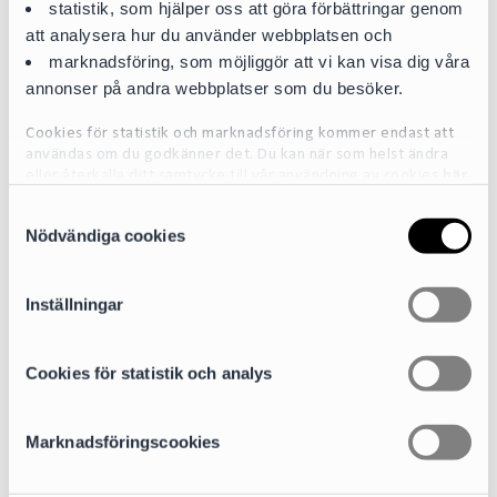
statistik, som hjälper oss att göra förbättringar genom
att analysera hur du använder webbplatsen och
marknadsföring, som möjliggör att vi kan visa dig våra
annonser på andra webbplatser som du besöker.
Cookies för statistik och marknadsföring kommer endast att
användas om du godkänner det. Du kan när som helst ändra
eller återkalla ditt samtycke till vår användning av cookies
här
S
För mer detaljerad information om de cookies vi använder, se
Annika Andersson
Nödvändiga cookies
a
vår Cookiepolicy, som finns tillgänglig
här
Partner | Head of Capital Markets and Public M&A
m
t
annika.andersson@cirio.se
Inställningar
+46 76 617 09 29
y
c
k
Cookies för statistik och analys
Areas of expertise
e
Equity Capital Markets and Public M&A
s
Marknadsföringscookies
v
a