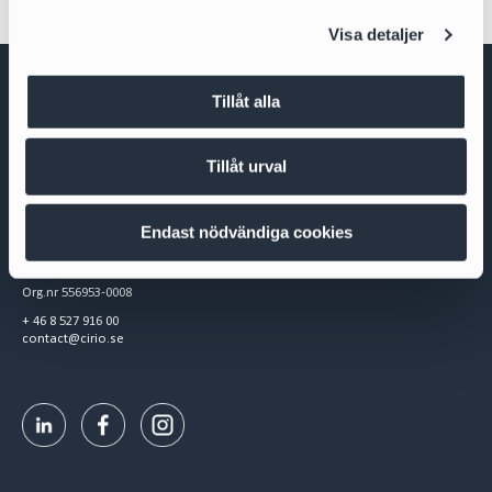
l
Visa detaljer
Tillåt alla
Tillåt urval
Cirio Advokatbyrå AB
Endast nödvändiga cookies
Box 3294
103 65 Stockholm
Org.nr 556953-0008
+ 46 8 527 916 00
contact@cirio.se