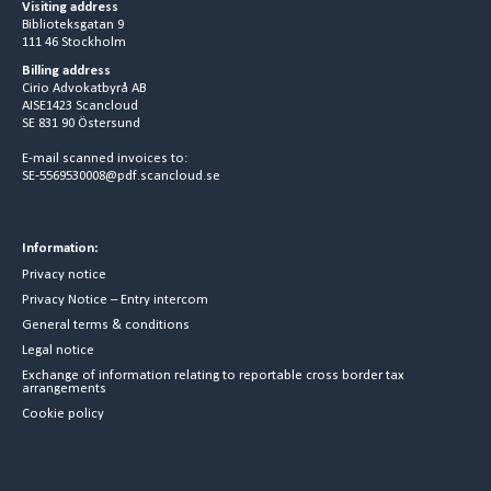
Visiting address
Biblioteksgatan 9
111 46 Stockholm
Billing address
Cirio Advokatbyrå AB
AISE1423 Scancloud
SE 831 90 Östersund
E-mail scanned invoices to:
SE-5569530008@pdf.scancloud.se
Information:
Privacy notice
Privacy Notice – Entry intercom
General terms & conditions
Legal notice
Exchange of information relating to reportable cross border tax
arrangements
Cookie policy