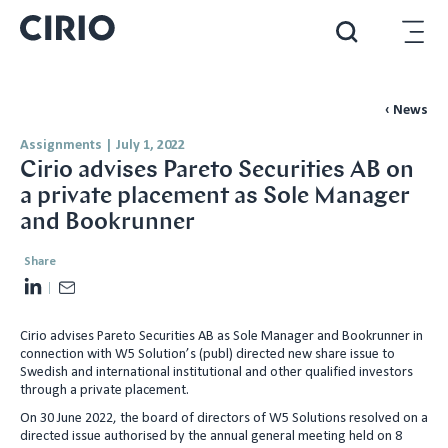
‹ News
Assignments
|
July 1, 2022
Cirio advises Pareto Securities AB on
a private placement as Sole Manager
and Bookrunner
Share
L
E
i
m
Cirio advises Pareto Securities AB as Sole Manager and Bookrunner in
n
a
connection with W5 Solution’s (publ) directed new share issue to
k
i
Swedish and international institutional and other qualified investors
e
l
through a private placement.
d
On 30 June 2022, the board of directors of W5 Solutions resolved on a
directed issue authorised by the annual general meeting held on 8
I