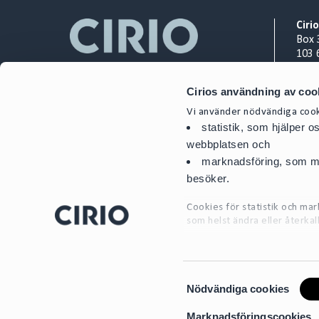
Ciri
Box 
103 
Org.
Cirios användning av coo
+ 46
Vi använder nödvändiga cooki
cont
statistik, som hjälper 
webbplatsen och
marknadsföring, som mö
besöker.
Cookies för statistik och m
som helst ändra eller återkal
För mer detaljerad informati
S
Nödvändiga cookies
a
m
Marknadsföringscookies