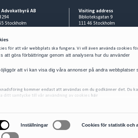
o Advokatbyrå AB
Visiting address
3294
Biblioteksgatan 9
65 Stockholm
111 46 Stockholm
Billing address
nr 556953-0008
Cirio Advokatbyrå AB
kies
 8 527 916 00
AISE1423 Scancloud
es för att vår webbplats ska fungera. Vi vill även använda cookies fö
act@cirio.se
SE 831 90 Östersund
oss att göra förbättringar genom att analysera hur du använder
E-mail scanned invoices to:
SE-5569530008@pdf.scanclou
jliggör att vi kan visa dig våra annonser på andra webbplatser
arknadsföring kommer endast att användas om du godkänner det. Du ka
la ditt samtycke till vår användning av cookies
här
on om de cookies vi använder, se vår Cookiepolicy, som finns tillgängl
Inställningar
Cookies för statistik och 