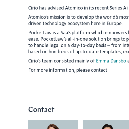
n
a
Cirio has advised Atomico in its recent Series A
k
i
Atomico’s mission is to develop the world’s most
e
l
driven technology ecosystem here in Europe.
d
PocketLaw is a SaaS platform which empowers bu
I
ease. PocketLaw’s all-in-one solution brings to
n
to handle legal on a day-to-day basis – from int
based on hundreds of up-to-date templates, ex
Cirio’s team consisted mainly of
Emma Dansbo
For more information, please contact:
Contact