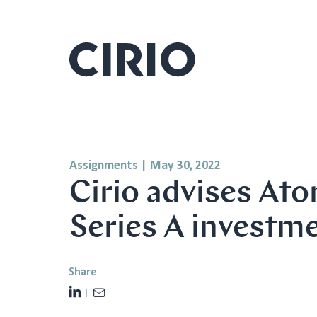
Assignments
|
May 30, 2022
Cirio advises Ato
Series A investm
Share
L
E
i
m