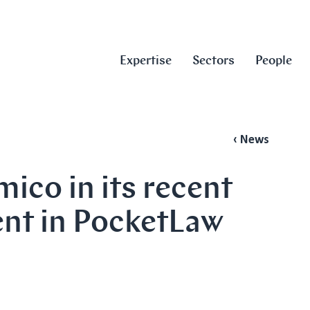
Expertise
Sectors
People
‹ News
mico in its recent
ent in PocketLaw