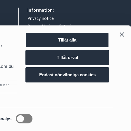
Information:
Privacy notice
Privacy Notice – Entry intercom
General terms & conditions
Tillåt alla
Legal notice
r:
Exchange of information relating to
reportable cross border tax
Tillåt urval
arrangements
d.se
 som du
Cookie policy
Endast nödvändiga cookies
n när
ig
här
analys