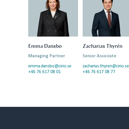
Emma Dansbo
Zacharias Thyrén
Managing Partner
Senior Associate
emma.dansbo@cirio.se
zacharias.thyren@cirio.se
+46 76 617 08 01
+46 76 617 08 77