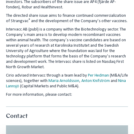
investors. The subscribers of the share issue are AP4 (fjärde AP-
n
fonden), Robur and Healthinvest.
The directed share issue aims to finance continued commercialization
®
of Strangvac
and the development of the Company’s other vaccines.
Intervacc AB (publ) is a company within the Biotechnology sector. The
Company´s main area is to develop modern recombinant vaccines
within animal health. The company´s vaccine candidates are based on
several years of research at Karolinska Institutet and the Swedish
University of Agriculture where the foundation was laid for the
technology platform that forms the basis of the Company’s research
and development work. The Intervacc share is listed on Nasdaq First
North Growth Market.
Cirio advised Intervacc through a team lead by
Per Hedman
(M&A/Life
sciences), together with
Maria Arnoldsson
,
Anton Knifström
and
Nina
Lannsjö
(Capital Markets and Public M&A).
For more information, please contact:
Contact