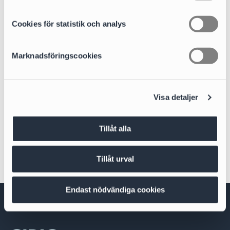
c
k
Cookies för statistik och analys
Areas of expertise
e
Equity Capital Markets and Public M&A
s
Marknadsföringscookies
v
a
Life Sciences
l
Visa detaljer
Sectors
Life Science, Healthcare & Food
Tillåt alla
Tillåt urval
Endast nödvändiga cookies