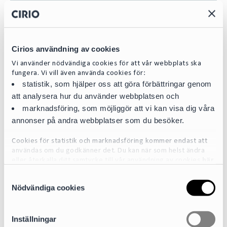
Cirios användning av cookies
Vi använder nödvändiga cookies för att vår webbplats ska
fungera. Vi vill även använda cookies för:
statistik, som hjälper oss att göra förbättringar genom
att analysera hur du använder webbplatsen och
marknadsföring, som möjliggör att vi kan visa dig våra
annonser på andra webbplatser som du besöker.
Cookies för statistik och marknadsföring kommer endast att
användas om du godkänner det. Du kan när som helst ändra
eller återkalla ditt samtycke till vår användning av cookies
här
S
För mer detaljerad information om de cookies vi använder, se
Nödvändiga cookies
Maria Arnoldsson
a
vår Cookiepolicy, som finns tillgänglig
här
m
Partner
t
maria.arnoldsson@cirio.se
Inställningar
y
+46 76 617 09 98