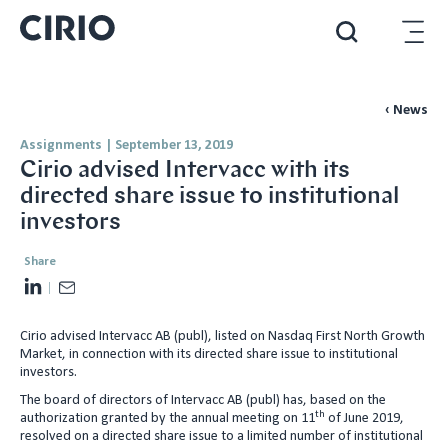
‹ News
Assignments
|
September 13, 2019
Cirio advised Intervacc with its
directed share issue to institutional
investors
Share
L
E
i
m
Cirio advised Intervacc AB (publ), listed on Nasdaq First North Growth
n
a
Market, in connection with its directed share issue to institutional
k
i
investors.
e
l
The board of directors of Intervacc AB (publ) has, based on the
d
th
authorization granted by the annual meeting on 11
of June 2019,
resolved on a directed share issue to a limited number of institutional
I