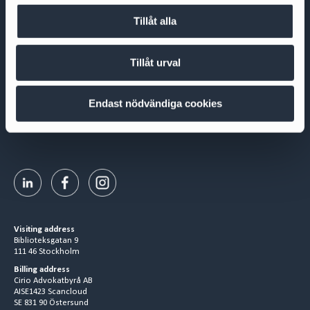
Tillåt alla
Cirio Advokatbyrå AB
Tillåt urval
Box 3294
103 65 Stockholm
Org.nr 556953-0008
Endast nödvändiga cookies
+ 46 8 527 916 00
contact@cirio.se
Visiting address
Biblioteksgatan 9
111 46 Stockholm
Billing address
Cirio Advokatbyrå AB
AISE1423 Scancloud
SE 831 90 Östersund