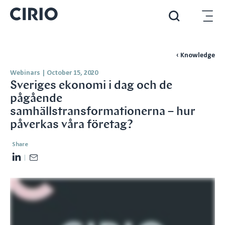
‹ Knowledge
Webinars
|
October 15, 2020
Sveriges ekonomi i dag och de
pågående
samhällstransformationerna – hur
påverkas våra företag?
Share
L
E
i
m
n
a
k
i
e
l
d