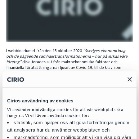
I
n
I webbinariumet från den 15 oktober 2020
”Sveriges ekonomi idag
och de pågående samhällstransformationerna – hur påverkas våra
företag”
diskuterades allt från makroekonomiska faktorer och
finansiella förutsättningarna i ljuset av Covid 19, till de krav som
kommer att ställas på företag med anledning av den digitala- och den
gröna transformationen. Den namnkunniga panelen bestod av vice
riksbankschef Martin Flodén, Ann-Louise Lökholm Klasson, VD för
Sweco Sverige, Joel Hellermark, VD för Sana Labs och utsedd AI-
specialist av Sveriges regering, Kerstin Hessius, VD för AP3 och Ulf
Cirios användning av cookies
Hedlundh, VD för Svolder.
Vi använder nödvändiga cookies för att vår webbplats ska
Tre viktiga budskap från webbinariet:
fungera. Vi vill även använda cookies för:
Pågående trender har förstärkts
statistik, som hjälper oss att göra förbättringar genom
Globaliseringen har tagit ytterligare ett steg tillbaka, Kina blir allt
att analysera hur du använder webbplatsen och
viktigare, en digitala transformationen som den gröna omställningen
marknadsföring, som möjliggör att vi kan visa dig våra
har fått en tydligt skjuts inom både politik och näringsliv.