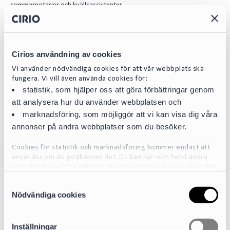
sommarnotarier och kvällsassistenter.
I detta student-avsnitt av Affärsjuridikpodden får du träffa vår HR
Koordinator Gabriella Johansson som intervjuar två av våra duktiga
kvällsassistenter, Linn Gårdevall och Marc Linderoth. De läser båda på
juristprogrammet i Uppsala och tillbringar 2 kvällar/veckan hos Cirio.
Cirios användning av cookies
Här berättar de mer om hur det är att arbeta med skarpa ärenden på
en byrå.
Vi använder nödvändiga cookies för att vår webbplats ska
fungera. Vi vill även använda cookies för:
statistik, som hjälper oss att göra förbättringar genom
Contact
att analysera hur du använder webbplatsen och
marknadsföring, som möjliggör att vi kan visa dig våra
annonser på andra webbplatser som du besöker.
Cookies för statistik och marknadsföring kommer endast att
användas om du godkänner det. Du kan när som helst ändra
eller återkalla ditt samtycke till vår användning av cookies
här
S
För mer detaljerad information om de cookies vi använder, se
Nödvändiga cookies
a
vår Cookiepolicy, som finns tillgänglig
här
m
t
Inställningar