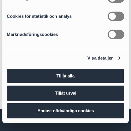
y
c
k
Cookies för statistik och analys
e
s
Marknadsföringscookies
v
a
l
Gabriella Johansson
Visa detaljer
HR Generalist
gabriella.johansson@cirio.se
Tillåt alla
+46 76 617 09 90
Tillåt urval
Endast nödvändiga cookies