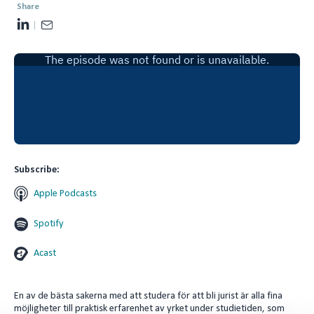
Share
L
E
i
m
n
a
k
i
e
l
d
I
n
Subscribe:
Apple Podcasts
Spotify
Acast
En av de bästa sakerna med att studera för att bli jurist är alla fina
möjligheter till praktisk erfarenhet av yrket under studietiden, som